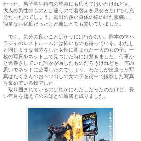
かった。男子学生特有の望みにも応えてはいたけれども、
大人の男性のものとは違うので着替えを見せるだけでも充
分だったのでしょう。露出の多い身体の線の出た服装に、
簡単なお化粧だったけど彼はとても驚いていました。
でも、気分の良いことばかりには行かない。熊本のマハ
ラジャのレストルームには怖いものも待っている。わたし
と同じような服装をした女性に囲まれた一人の女の子。一
枚の写真をネット上で見つけた時には驚きました。何事か
と遠巻きしていた誰かが写したものだろうけれども、何の
思いでネットに公開したのでしょう。わたしが出逢った写
真はたくさんのおヘソ出しの女の子を街中で撮影した写真
を集めている物でした。
取り囲まれているのは確かにわたしだったのだけど、長
い年月を越えての未知との遭遇と成りました。