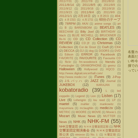
2011/7/31
(1)
2011/7/9
(1)
2011/8/10
(1)
2011/8/14
(2)
2011/8/5
(4)
2011/8/9
(1)
2011/9/12
(1)
2011/9/16
(1)
2011/9/18
(1)
2011/9/4
(2)
2011/9/23
(1)
2011/9/9
(1)
2012/1/1
(2)
2月18日
(2)
404
３月26日
(1)
60分のテープ
(2)
４月15日
(1)
４月17日
(1)
(8)
78RPM
(3)
AKAI
(1)
anime songs
(1)
art
BEATLES
(8)
(1)
B
(1)
BARENBOIM
(1)
Billy Joel
(3)
BEECHAM
(1)
BIRTHDAY
(1)
black
(1)
BLUE MICHELL
(1)
BRUCKNER
(1)
CD Collection
(8)
CD
CD
(2)
Bs-hi
(1)
REVIEW
(11)
Christmas
(12)
CD評
(1)
Collection
(3)
Craft
(2)
CX4
Cor de Groot
(1)
(2)
DECCA
(2)
DJ
(1)
dog
(1)
DOORS
(1)
DVD
名盤カ
ERROR
(2)
Facebook
(2)
(1)
Edison
(1)
表面
FAVOURITE
(2)
FAVORITE
(1)
Favourite CD
い昨
friends
(2)
(1)
flickr
(1)
fm-woodstock
(1)
揮で
Furtwängler
(1)
GRAMOPHONE
(1)
gremz
(1)
Halloween
(8)
Hollywood
(1)
HQCD
(1)
ってい
http://www.digitalconcerthall.com/
(1)
iTunes
(9)
J-Pop
http://www.medici.tv/
(1)
JAZZ
(5)
(2)
J.S.バッハ
(2)
Journal
(1)
JUKEBOX
(12)
KARAJAN
(1)
kobatoradio
(39)
L
(1)
led
Listen
(17)
zeppelin
(1)
Legend
(1)
Lion
(1)
Live
(6)
Lohengrin
(1)
lou reed
(1)
LP
(1)
maetel
(5)
mahler
(1)
mankowitz
(1)
medici.tv
(10)
mayumiura
(1)
mclaughlin
(1)
METRIC
(1)
MOORE
(1)
MOVIE
(1)
Movie:L
(1)
Mozart
(5)
Music News
(2)
MUTTER
(1)
NHK-FM
(55)
NHK
(5)
News
(3)
NHK
NHK交響楽団
(4)
ＮＨＫ交響楽団定期
(1)
交響楽団定期演奏会
(5)
ＮＨＫ交響楽団定
期公演
(2)
ninovox
(1)
No.１
(1)
Ｎ響定期
(1)