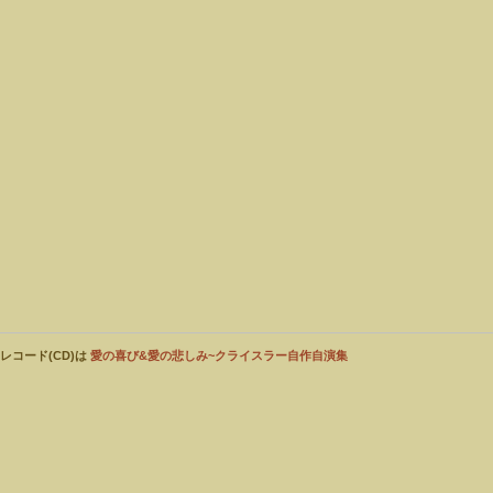
レコード(CD)は
愛の喜び&愛の悲しみ~クライスラー自作自演集