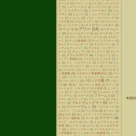
サーンス
(1)
ジーン・シモンズ
(1)
シェークスピ
ジャ
ア
(1)
シェーンベルク
(1)
シベリウス
(1)
ズ・ジャイアンツ
(2)
シューベルト
(3)
シュ
ーマン
(3)
シュッツ
(1)
シュトラウス
(1)
ジュリ
ーニ
(1)
ショパン
(1)
ジョン・マコーマック
(1)
スカラ座
(1)
スカルラッティ
(1)
スクリャービン
ストラヴィンスキー
(2)
(1)
ズッカーマン
(1)
スペシャルアワー
(14)
セーラームー
ン
(2)
セクシーなテープ
(1)
セレナーデ
(1)
ソプ
ラノ
(1)
ダカン
(1)
ダジャンクール
(1)
タルティ
ーニ
(1)
チェロ協奏曲
(1)
チャイコフスキー
(1)
チャリティーコンサート
(1)
ディアパソン
(1)
デ
ィヴェルティメント
(1)
デジタル・コンサート・
ホール
(1)
デュ＝プレ
(1)
デュフリー
(1)
テレマ
ドヴォルザーク
(4)
ン
(1)
トスカニーニ
(1)
ト
ラップ一家物語
(1)
トリスタンとイゾルデ
(1)
ド
レ
(1)
ドン・ジョヴァンニ
(1)
ニコライ
(1)
ニュ
ーイヤーコンサート
(1)
ノード
(1)
ノリントン
バイロイ
(1)
パールマン
(1)
バーンスタイン
(1)
ト音楽祭
(3)
バイロイト音楽祭2011
(3)
バッ
ハ
(2)
ハリウッド・レジェンド
(1)
バリエール
バロックの森
(7)
(1)
バレンボイム
(1)
バロッ
クの森《駅名》
(1)
バロック音楽
(1)
ピアノ
(1)
ビートルズ・メモ
(1)
ピリオド楽器
(1)
ヒンデミ
ット
(1)
フィルハーモニア
(1)
フォルクレー
(1)
ブラームス
(2)
プッチーニ
(1)
ブラーガ
(1)
ブ
今日の
ラヴェ
(1)
フランク
(1)
フランクール
(1)
ブルッ
フルトヴェングラー
(5)
クナー
(1)
プレート
ベートーヴェン
(5)
ル
(1)
ベルリオーズ
(1)
ヘンデル
(2)
ベルリン・フィル
(1)
ボールト
(1)
ほなたり
(2)
ポピュラー・ソング
(1)
ホルスト
マーラー
(6)
(1)
ホルン協奏曲
(1)
マーチ
(1)
ミュージシャンの
マリア・カラス
(1)
マレ
(1)
名言
(3)
ムソルグスキ
ムーティ
(1)
ムーレ
(1)
ー
(2)
ムラヴィンスキー
(1)
メーテルのクラシッ
ク音楽解説
(1)
メトロポリタン歌劇場
(1)
メンデ