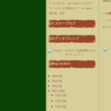
米AN
とうふカフェ・ホールビーンストア
フィンランド音楽ガイド o・moro
花の店 ゆき
へそ
0 
リスナーブログ
おヘソ
エディタフレンド
Blog Archive
►
2024
(3)
►
2019
(3)
►
2012
(5)
▼
2011
(216)
►
12月
(13)
►
11月
(16)
►
10月
(15)