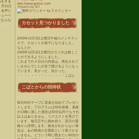
曲をする
http://www.gremz.com
月31日
Present's by
3ET
、名声に
シューベ
にならな
カセット見つかりました
2009年10月3日土曜日午後のメンテナン
スで、カセットが迷子になりました。
なんとか、
2009年10月3日土曜日のラジオは聴くこ
とができるようにしました。
これまでの４日分の内容は、再生されて
いませんでしたが全て聴けるようになっ
ています。良かった、良かった。
・・・・・・・・・・・・・・こばと
こばとからの招待状
毎日60分テープに音楽を詰めてプレゼン
トします。プログラムは60分前後、楽曲
が13曲に達した場合は60分以内でもそれ
以上はありません。リクエストを受けて
います。毎日正午に締め切り、翌日の選
曲から採用します。曲名がわからない場
合は、あの映画の主題歌という風でかま
いません。どういう時に聴きたい60分の