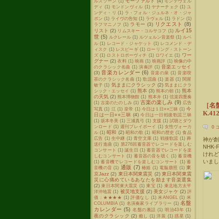
モーツァルト
(4)
ルスゾーン
(1)
モンテヴェル
ディ
(1)
モンドンヴィル
(1)
ヤナーチェク
(1)
ユ
ンディ・リ
(1)
ラ・フォル・ジュルネ・オ・ジャ
ポン
(1)
ライヴの告知
(1)
ラヴェル
(1)
ラドン
(1)
リクエスト
(8)
ラモー
(3)
ラフマニノフ
(1)
ルイ15
リスト
(2)
リムスキー・コルサコフ
(1)
世
(5)
ルクレール
(1)
ルツェルン音楽祭
(1)
ルベ
ル
(1)
レコード・ジャケット
(1)
レコメンド・デ
ィスク
(1)
レスピーギ
(1)
ローリング・ストーン
ワー
ズ
(1)
ロストロポーヴィチ
(1)
ロワイエ
(1)
グナー
(2)
衣料
(1)
映画
(1)
映画評
(1)
映像の中
音楽エッセイ
のクラシック名曲
(1)
演奏評
(1)
音楽カレンダー
(6)
(3)
音楽の泉
(1)
音楽喫
茶のクラシック名曲
(1)
歌謡曲
(1)
楽器
(1)
関屋
気ままにクラシック
(2)
敏子
(1)
気ままにクラ
熊本
(3)
熊本
シック・エッセイ
(1)
熊本の朝
(1)
の天気
(2)
熊本博物館
(1)
熊本弁
(1)
弦楽四重奏
古楽の楽しみ
(9)
(1)
古楽のたのしみ
(1)
広告
［名
今
写真
(1)
江
(1)
皇帝
(1)
今日は１日○○三昧
(1)
K.412
日は一日○○三昧
(4)
今日は一日戦後歌謡三昧
(1)
坂本冬美
(1)
三浦真弓
(1)
支援
(1)
試聴とダウ
ンロード
(1)
週刊プレイボーイ
(1)
女性ヴォーカ
0 
昭和
(2)
ル
(1)
昭和の歌
(1)
昭和の歴史
(1)
食品
広告
(1)
生中継
(1)
青空文庫
(1)
戦後歌謡
(1)
葬
神が創
送行進曲
(1)
第276回蓄音器でレコードを楽しむ
NHK
コンサート
(1)
誕生日
(1)
蓄音器でレコードを楽
けれ
しむコンサート
(1)
蓄音器の音を聴く
(1)
蓄音機
いまし
(1)
蓄音機でレコードを楽しむコンサート
(1)
蓄
通販
(7)
東
音機の音
(1)
椿姫
(1)
電脳萠照
(1)
京Jazz
(2)
東日本関東震災
(2)
東日本関東震
災に心痛めているあなたを励ます音楽選集
(2)
東日本関東大震災
(1)
東宝
(1)
東北地方太平
被災地支援
(2)
美女ジャケ
(2)
洋沖地震
(1)
評
価：★★★★
(1)
評価なし
(1)
米ANGEL
(1)
米
名盤
COLUMBIA
(1)
名演奏家ライブラリー
(1)
カレンダー
(5)
名盤の裏話
(1)
明治43年
(1)
夜のクラシック
(2)
癒し
(1)
洋装
(1)
惑星
(1)