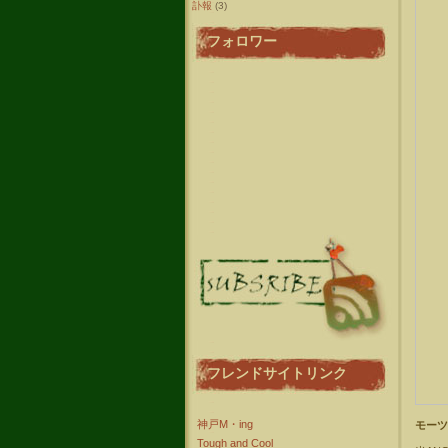
訃報
(3)
フォロワー
フレンドサイトリンク
神戸M・ing
モーツ
Tough and Cool