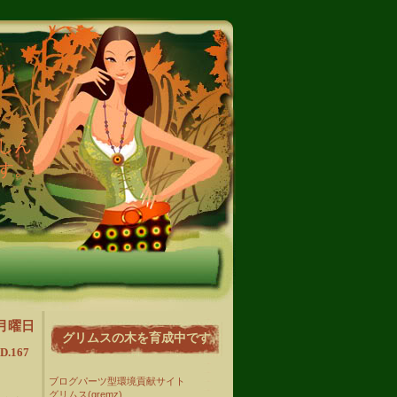
しん
す。
日月曜日
グリムスの木を育成中です
.167
ブログパーツ型環境貢献サイト
グリムス(gremz)