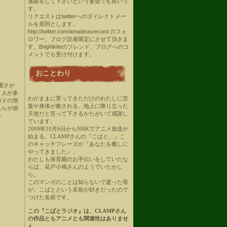
選曲をして下さいという要望でも良いで
す。
リクエストはtwitterへのダイレクトメー
ルを原則とします。
http://twitter.com/amadeusrecord のフォ
ロワー、ブログ読者限定にさせて頂きま
す。Brightkiteのフレンド、ブログへのコ
メントでも受け付けます。
おことわり
虔さが
く人が多
わがままに育ってきただけのわたしに言
バドの指
葉や身体が癒される、地上に降り立った
んらが揃
天使だと言って下さるかたがいて感謝し
★
ています。
2009年10月6日からNHKでアニメ放送が
始まる、CLAMPさんの『こばと。』こ
のキャッチフレーズが『あなたを癒しに
やってきました』。
わたしも保育園のお手伝いをしていたな
らば、花戸小鳩さんのようでいたかし
ら。
このマンガのことは知らないで逝った母
が、こばとという名前が好きだったので
つけた名前です。
この『こばとラジオ』は、CLAMPさん
の作品ともアニメとも関連性はありませ
ん。