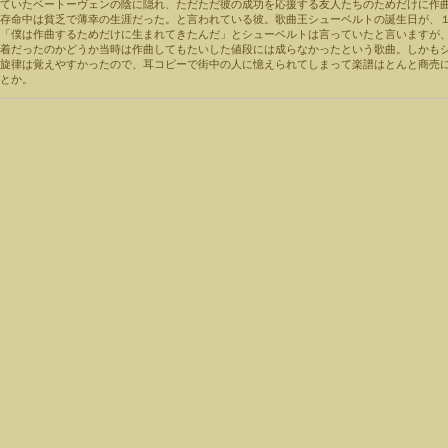
していたベートーヴェンの陰に隠れ、ただただ彼の成功を応援する友人たちのためだけに作
存命中は貧乏で薄幸の生涯だった。と言われている彼。歌曲王シューベルトの誕生日が、１
。「僕は作曲するためだけに生まれてきたんだ」とシューベルトは言っていたと言いますが
頓着だったのかどうか当時は作曲してもたいした値段には成らなかったという歌曲。しかも
の旋律は覚えやすかったので、耳コピーで街中の人に憶えられてしまって楽譜はとんと商売
とか。