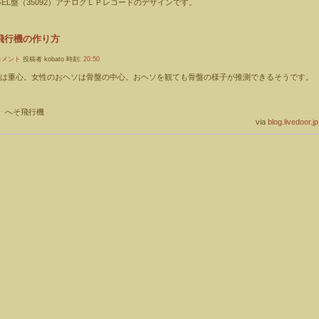
GEL盤（35092）アナログＬＰレコードのデザインです。
飛行機の作り方
コメント
投稿者 kobato 時刻:
20:50
は重心。女性のおヘソは骨盤の中心。おヘソを観ても骨盤の様子が推測できるそうです。
へそ飛行機
via
blog.livedoor.jp