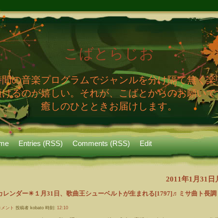
こばとらじお
時間の音楽プログラムでジャンルを分け隔て無く楽
頂けるのが嬉しい。それが、こばとからのお願いで
癒しのひとときお届けします。
me
Entries (RSS)
Comments (RSS)
Edit
2011年1月31
レンダー☀１月31日、歌曲王シューベルトが生まれる[1797]♬ミサ曲ト長調 D
コメント
投稿者 kobato 時刻:
12:10