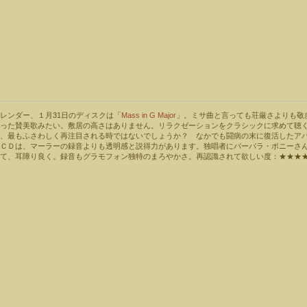
レンダー、１月31日のディスクは「
Mass in G Major
」。ミサ曲と言っても荘厳さよりも敬
だった賛美歌みたい。敷居の高さはありません。リラクゼーションをクラシックに求めて聴
今、最もふさわしく再注目される時ではないでしょうか？ なかでも闘病の末に復活したア
のＣＤは、マーラーの録音よりも透明感と説得力があります。独唱者にバーバラ・ボニーさ
て、耳障り良く。録音もグラモフォン独特のまろやかさ。再認識されて欲しい度：★★★