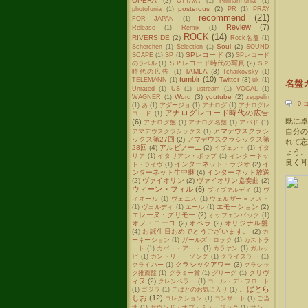
OPERA
(2)
OTTAVA
(1)
Philharmonia
(1)
posterous
(2)
photofunia
(1)
PR
(1)
PRAY
recommend
(21)
FOR JAPAN
(1)
Review
(7)
Release
(1)
Remix
(1)
ROCK
(14)
RIVERSIDE
(2)
Rock名盤
(1)
Soul
(2)
Scherchen
(1)
Selection
(1)
SOUND
SPレコード
(3)
SCAPE
(1)
SP
(1)
SPレコード
ＳＰレコード時代の写真
(2)
のラベル
(1)
ＳＰ
TAMLA
(3)
時代の広告
(1)
Tchaikovsky
(1)
tumblr
(10)
Twitter
(3)
TELEMANN
(1)
uk
(1)
名盤カ
Unrated
(1)
US
(1)
ustream
(1)
VOCAL
(1)
Word
(3)
youtube
(2)
WAGNER
(1)
zeppelin
0 
(1)
あ
(1)
アダージョ
(1)
アナログ
(1)
アナログレ
アナログレコード時代の広告
コード
(1)
既に
(6)
アナログ盤
(1)
アナログ名盤
(1)
アバド
(1)
自分
アマデウスクラシ
アマデウスクラシックス
(1)
ックス第27回
(2)
アマデウスクラシックス第
れて
28回
(4)
アルビノーニ
(2)
イヴェント
(1)
イタ
ょう
リア
(1)
イタリアン・ポップ
(1)
インターネッ
良く耳
インターネット・ラジオ
(2)
イ
ト・ライヴ
(1)
ンターネット生中継
(4)
インターネット放送
(2)
ヴァイオリン
(2)
ヴァイオリン協奏曲
(2)
ウィーン・フィル
(6)
ヴィヴァルディ
(1)
ヴ
ィオール
(1)
ヴェニス
(1)
ウェルザー＝メスト
エモーション
(2)
(1)
ヴェルディ
(1)
エール
(1)
エレーヌ・グリモー
(2)
オッフェンバック
(1)
オノ・ヨーコ
(2)
オペラ
(2)
オリジナル盤
(4)
お誕生日おめでとうございます。
(2)
カ
ーネーション
(1)
ガールズ・ロック
(1)
カストラ
ート
(1)
カバー・アート
(1)
カラヤン
(1)
ガルッ
ピ
(1)
カントリー・ソング
(1)
クライスラー
(1)
クラシックアワー
(3)
クライバー
(1)
クラシッ
クリヴ
ク推薦盤
(1)
グラミー賞
(1)
グリーグ
(1)
ィヌ
(2)
クレンペラー
(1)
コール・デ・フロート
こばとら
(1)
ゴジラ
(1)
こばとのお気に入り
(1)
じお
(12)
コレクション
(1)
コンサート
(1)
ご当
地
(1)
サウンド・オブ・ミュージック
(1)
サン＝