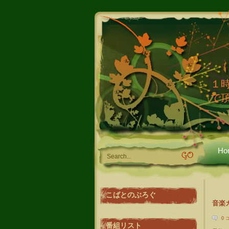
１
で
Ho
こばとのぶろぐ
音楽カ
0 
番組リスト