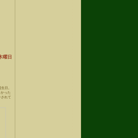
日木曜日
誕生日。
しかった
ーされて