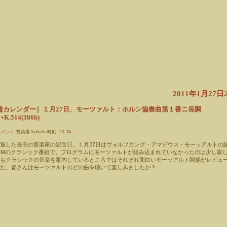
2011年1月27
盤カレンダー］１月27日、モーツァルト：ホルン協奏曲第１番ニ長調
+K.514(386b)
コメント
投稿者 kobato 時刻:
23:34
造した最高の音楽家の記念日。１月27日はヴォルフガング・アマデウス・モーッアルトの
-FMのクラシック番組で、プログラムにモーツァルトが組み込まれていなかったのは少し寂
どもクラシックの音楽を案内しているところではそれぞれ面白いモーッアルト関係がレビュ
た。皆さんはモーツァルトのどの曲を聴いて楽しみましたか？