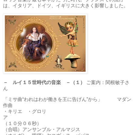
は、イタリア、ドイツ、イギリスに大きく影響しました。
－ ルイ１５世時代の音楽 －（１）
ご案内：関根敏子さ
ん
「ミサ曲“われはわが働きを王に告げん”から」 マダン
作曲
・キリエ ・グロリ
ア
（１０分０６秒）
（合唱）アンサンブル・アルマジス