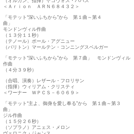
（オルガン、指揮）ヤコヴォス・パパス
＜Ａｒｉｏｎ ＡＲＮ６８４３２＞
「モテット“深いふちから”から 第１曲～第４
曲」
モンドンヴィル作曲
（１３分１１秒）
（テノール）ポール・アグニュー
（バリトン）マールテン・コンニングスベルガー
「モテット“深いふちから”から 第７曲」 モンドンヴィル
作曲
（４分３９秒）
（合唱、演奏）レザール・フロリサン
（指揮）ウィリアム・クリスティ
＜ワーナー ＷＰＣＳ－６０６９＞
「モテット“主よ、御身を愛し奉る”から 第１曲～第３
曲」
ジル作曲
（１５分２６秒）
（ソプラノ）アニェス・メロン
ヴェロニク・ジャンス