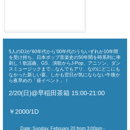
5人のDJが'60年代から'00年代のうちいずれか10年間
を受け持ち、日本ポップ音楽史の50年間を時系列に串
刺し！歌謡曲、GS、演歌からJ-Pop、アニソン、ダン
スミュージックまで…なんでもアリ、なのにどこにも
なかった新しい宴。しかも翌日が気にならない午後か
ら夜早めの「昼イベント」！
2/20(日)@早稲田茶箱 15:00-21:00
￥2000/1D
Date: Sunday, February 20 from 3:00pm -