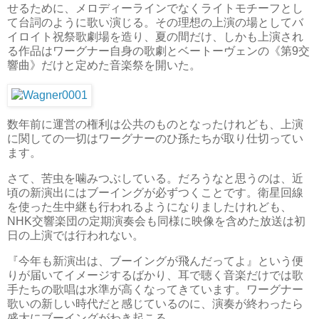
せるために、メロディーラインでなくライトモチーフとし
て台詞のように歌い演じる。その理想の上演の場としてバ
イロイト祝祭歌劇場を造り、夏の間だけ、しかも上演され
る作品はワーグナー自身の歌劇とベートーヴェンの《第9交
響曲》だけと定めた音楽祭を開いた。
数年前に運営の権利は公共のものとなったけれども、上演
に関しての一切はワーグナーのひ孫たちが取り仕切ってい
ます。
さて、苦虫を噛みつぶしている。だろうなと思うのは、近
頃の新演出にはブーイングが必ずつくことです。衛星回線
を使った生中継も行われるようになりましたけれども、
NHK交響楽団の定期演奏会も同様に映像を含めた放送は初
日の上演では行われない。
『今年も新演出は、ブーイングが飛んだってよ』という便
りが届いてイメージするばかり、耳で聴く音楽だけでは歌
手たちの歌唱は水準が高くなってきています。ワーグナー
歌いの新しい時代だと感じているのに、演奏が終わったら
盛大にブーイングがわき起こる。