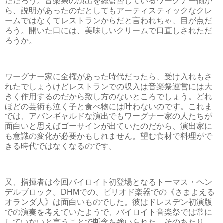
ただろう。音楽祭の演出を総監督しているワーグナー側か
ら、説明があったのだとしてもアーティスティックなクレ
ームではなくてレストランからだと言われちゃ、目が点だ
ろう。開いた口には、美味しいクリームで口直しされただ
ろうか。
ワーグナー家に全権があった時代だったら、受け入れもさ
れたでしょうけどレストランでの収入は音楽祭運営には大
きく作用するのだから致し方のないところでしょう。どれ
ほどの芸術も泣く子と食べ物には叶わないのです。これま
では、アバンギャルドな演出でもワーグナー家の人たちが
面白いと思えばゴーサインが出ていたのだから、演出家に
も意識の変化が必要かもしれません。望む食材で料理がで
きる時代ではなくなるのです。
又、指揮者は今回バイロイト初登場となるトーマス・ヘン
デルブロック。DHMでの、ピリオド楽器での《さまよえる
オランダ人》は面白いものでした。彼はドレスデン初演版
での演奏を考えていたようで、バイロイト音楽祭では常に
していないと言うことで断念を強いられた。そのあたり、