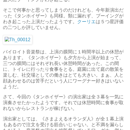
そこで何事かと思ってしまうのだけれども、今年新演出だ
った《タンホイザー》も同様。類に漏れず、ブーイングが
わき起こった上演だったようです。
クーリエ
は５つ星評価
の二つしか評していません。
バイロイト音楽祭は、上演の膜間に１時間半以上の休憩が
あります。《タンホイザー》も夕方から上演が始まって、
三つの膜間にはそれぞれ長い休憩時間があった。この間
に、トイレに行ったり食事をとる。庭園に出て庭の散策を
楽しむ、社交場としての働きはとても大きい。まぁ、人と
顔あわせるのは苦手だという人にワーグナー好きはいない
ようだ。
さて、今回の《タンホイザー》の演出家は全３幕を一気に
演奏させたかったようです。それでは休憩時間に食事が取
れないからレストランが稼げない。
演出家としては、《さまよえるオランダ人》が全１幕上演
もあるので注文を受ける筋合いじゃない。と不満を漏らし