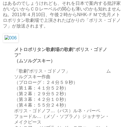
はあるのでしょうけれども、それを日本で案内する批評家
がいないからＣＤレーベルの関心も薄いのかも知れません
ね。2011年４月10日、午後２時からNHK-ＦＭで先月メト
ロポリタン歌劇場で上演されたばかりの「ボリス・ゴドノ
フ」が放送されます。
メトロポリタン歌劇場の歌劇“ボリス・ゴドノ
フ”
（ムソルグスキー）
「歌劇“ボリス・ゴドノフ」 ム
ソルグスキー作曲
（プロローグ：２４分５９秒）
（第１幕：４１分５２秒）
（第２幕：２９分５２秒）
（第３幕：４２分１０秒）
（第４幕：５５分２４秒）
ボリス・ゴドノフ…（バス）ルネ・パーペ
フョードル…（メゾ・ソプラノ）ジョナサン・
メイクピース