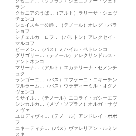
クセニア…（ソプラノ）ジェニファー・ツェト
ラン
クセニアのうば…（アルト）ラリーサ・シェヴ
チェンコ
シュイスキー公爵…（テノール）オレグ・バラ
ショフ
シチェルカーロフ…（バリトン）アレクセイ・
マルコフ
ピーメン…（バス）ミハイル・ペトレンコ
グリゴリー…（テノール）アレクサンドルス・
アントネンコ
マリーナ…（アルト）エカテリーナ・セメンチ
ュク
ランゴーニ…（バス）エフゲーニ・ニキーチン
ワルラーム…（バス）ウラディーミル・オグノ
ヴェンコ
ミサイル…（テノール）ニコライ・ガシーエフ
シンカルカ…（メゾ・ソプラノ）オルガ・サヴ
ォヴァ
ユロディヴィ…（テノール）アンドレイ・ポポ
フ
ニキーティチ…（バス）ヴァレリアン・ルミン
スキ