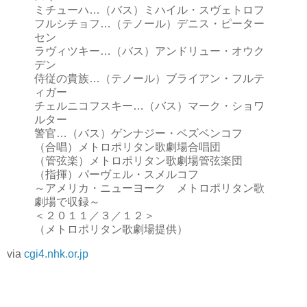
ミチューハ…（バス）ミハイル・スヴェトロフ
フルシチョフ…（テノール）デニス・ピーター
セン
ラヴィツキー…（バス）アンドリュー・オウク
デン
侍従の貴族…（テノール）ブライアン・フルテ
ィガー
チェルニコフスキー…（バス）マーク・ショワ
ルター
警官…（バス）ゲンナジー・ベズベンコフ
（合唱）メトロポリタン歌劇場合唱団
（管弦楽）メトロポリタン歌劇場管弦楽団
（指揮）パーヴェル・スメルコフ
～アメリカ・ニューヨーク メトロポリタン歌
劇場で収録～
＜２０１１／３／１２＞
（メトロポリタン歌劇場提供）
via
cgi4.nhk.or.jp