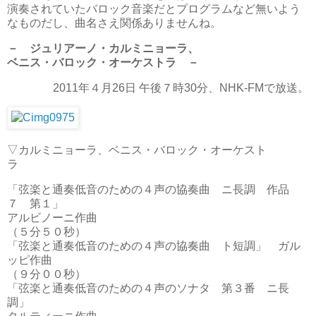
演奏されていたバロック音楽だとプログラムなど無いよう
なものだし、曲名さえ関係ありませんね。
－ ジュリアーノ・カルミニョーラ、
ベニス・バロック・オーケストラ －
2011年４月26日 午後７時30分、NHK-FMで放送。
▽カルミニョーラ、ベニス・バロック・オーケスト
ラ
「弦楽と通奏低音のための４声の協奏曲 ニ長調 作品
７ 第１」
アルビノーニ作曲
（５分５０秒）
「弦楽と通奏低音のための４声の協奏曲 ト短調」 ガル
ッピ作曲
（９分００秒）
「弦楽と通奏低音のための４声のソナタ 第３番 ニ長
調」