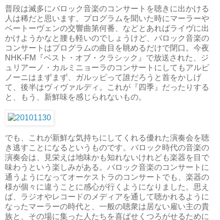
普段は滅多にバロック音楽のコンサートを聴きに出かける
人は稀だと思います。プログラムを聞いた時にマーラーや
ベートーヴェンの交響曲第何番、などとあればライヴに出
かけようかなと腰も軽いのでしょうけど、バロック音楽の
コンサートはプログラムの曲目を眺めるだけで閉口。今夜
NHK-FM『ベスト・オブ・クラシック』で放送された、ジ
ュリアーノ・カルミニョーラのコンサートにしてもアルビ
ノーニはまずまず、ガルッピって誰だろうと首をかしげ
て、後半はヴィヴァルディ。これが『四季』だったりする
と、もう、新鮮味を感じられないもの。
でも、これが新鮮な気持ちにしてくれる優れた演奏会を聴
き逃すことになるというものです。バロック時代の音楽の
演奏会は、見栄えは地味かも知れないけれども楽器を目で
味わうという楽しみがある。バロック音楽のコンサートに
通うようになってオーケストラのコンサートでも、楽器の
様が個々に違うことに感心が行くようになりました。思え
ば、ラジオやレコードのメディアを通して聴かれるように
なったマーラーの時代と、一般の聴衆は居ない雇い主の貴
族と、その場に集った人たちを喜ばせくつろがせるために