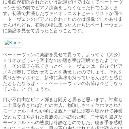
に名曲が初演されたという記録だけではなくてベートーヴ
ェンが公の前でピアノ演奏をしなくなった日でもありま
す。初演で共演したヴァイオリニストとチェリストが同ベ
ートーヴェンのピアノに合わせたのかは想像でしかありま
せんけれども、初演の場に集った人たちはベートーヴェン
に楽譜を見せて貰ったと言うことです。
ベートーヴェンに楽譜を見せて貰って、ようやく《大公》
トリオがどういう音楽なのか聴き手は理解できたようで
す。その様子を観てきっとベートーヴェンは、自分でピア
ノを演奏して聴かせることを断念したのでしょう。それを
周りがチヤホヤと、新作に興味を持っているんだなと感じ
たとしたならば・・・ベートーヴェンの名前は今どうなっ
ていることでしょうか。
目が不自由なピアノ弾きは随分と居ると思います。神童も
二十歳を過ぎればただの大人。物珍しさでチヤホヤされた
モーツァルトも幼い頃に父親と一緒に演奏を聴かせて神業
だともてはやされた貴族の元へ訪れた時、二十歳を過ぎた
モーツァルトへの態度は冷静なものでした。聴き手を感動
させてこそであって、目が不自由だけれども指は廻るだけ