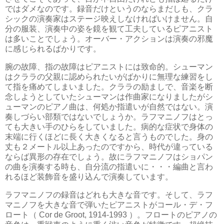
ではダメなのです。録音だけというのならまだしも、クラ
シックの演奏家はステージ映えしなければいけません。自
分の服装、演奏中の姿を鏡を観て工夫しているピアニスト
は多いことでしょう。オーバー・アクションは演奏の邪魔
に感じられるばかりです。
腕の故障、指の故障はピアニストには致命的。シューマン
はクララの父親に認められたいがばかりに無理な練習をし
て指を痛めてしまいました。クララの励ましで、音楽を断
念しようとしていたシューマンは作曲家になりましたがシ
ューマンのピアノ曲は、何処か指遣いが自然ではない。演
奏しづらい部類ではないでしょうか。ラフマニノフはとっ
ても大きい手のひらをしていました。病的な症状で身体の
末端に行くほどに長く大きくなると言うものでした。身の
丈も２メートル以上あったのですから、時代が違っている
ならば異形の存在でしょう。故にラフマニノフはショパン
の曲を演奏する時も、自分流の指遣いに・・・編曲と言わ
れるほど装飾音を盛り込んで演奏しています。
ラフマニノフの録音はどれも大きな音です。そして、ラフ
マニノフを大きな音で弾いたピアニストがコール・デ・フ
ロート（ Cor de Groot, 1914-1993 ）。フロートのピアノの