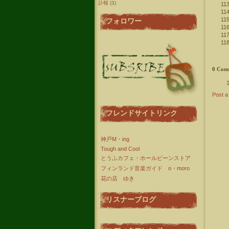
訃報
(3)
フォロワー
0 Com
Post 
フレンドサイトリンク
神戸M・ing
Tough and Cool
とうふカフェ・ホールビーンストア
フィンランド音楽ガイド o・moro
花の店 ゆき
リスナーブログ