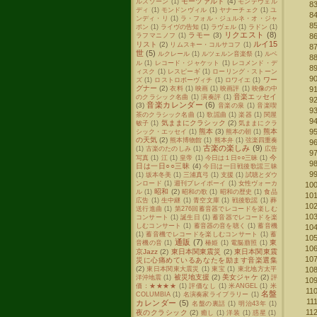
モーツァルト
(4)
ルスゾーン
(1)
モンテヴェル
ディ
(1)
モンドンヴィル
(1)
ヤナーチェク
(1)
ユ
ンディ・リ
(1)
ラ・フォル・ジュルネ・オ・ジャ
ポン
(1)
ライヴの告知
(1)
ラヴェル
(1)
ラドン
(1)
リクエスト
(8)
ラモー
(3)
ラフマニノフ
(1)
ルイ15
リスト
(2)
リムスキー・コルサコフ
(1)
世
(5)
ルクレール
(1)
ルツェルン音楽祭
(1)
ルベ
ル
(1)
レコード・ジャケット
(1)
レコメンド・デ
ィスク
(1)
レスピーギ
(1)
ローリング・ストーン
ワー
ズ
(1)
ロストロポーヴィチ
(1)
ロワイエ
(1)
グナー
(2)
衣料
(1)
映画
(1)
映画評
(1)
映像の中
音楽エッセイ
のクラシック名曲
(1)
演奏評
(1)
音楽カレンダー
(6)
(3)
音楽の泉
(1)
音楽喫
茶のクラシック名曲
(1)
歌謡曲
(1)
楽器
(1)
関屋
気ままにクラシック
(2)
敏子
(1)
気ままにクラ
熊本
(3)
熊本
シック・エッセイ
(1)
熊本の朝
(1)
の天気
(2)
熊本博物館
(1)
熊本弁
(1)
弦楽四重奏
古楽の楽しみ
(9)
(1)
古楽のたのしみ
(1)
広告
今
写真
(1)
江
(1)
皇帝
(1)
今日は１日○○三昧
(1)
日は一日○○三昧
(4)
今日は一日戦後歌謡三昧
(1)
坂本冬美
(1)
三浦真弓
(1)
支援
(1)
試聴とダウ
ンロード
(1)
週刊プレイボーイ
(1)
女性ヴォーカ
昭和
(2)
ル
(1)
昭和の歌
(1)
昭和の歴史
(1)
食品
広告
(1)
生中継
(1)
青空文庫
(1)
戦後歌謡
(1)
葬
送行進曲
(1)
第276回蓄音器でレコードを楽しむ
コンサート
(1)
誕生日
(1)
蓄音器でレコードを楽
しむコンサート
(1)
蓄音器の音を聴く
(1)
蓄音機
(1)
蓄音機でレコードを楽しむコンサート
(1)
蓄
通販
(7)
東
音機の音
(1)
椿姫
(1)
電脳萠照
(1)
京Jazz
(2)
東日本関東震災
(2)
東日本関東震
災に心痛めているあなたを励ます音楽選集
(2)
東日本関東大震災
(1)
東宝
(1)
東北地方太平
被災地支援
(2)
美女ジャケ
(2)
洋沖地震
(1)
評
価：★★★★
(1)
評価なし
(1)
米ANGEL
(1)
米
名盤
COLUMBIA
(1)
名演奏家ライブラリー
(1)
カレンダー
(5)
名盤の裏話
(1)
明治43年
(1)
夜のクラシック
(2)
癒し
(1)
洋装
(1)
惑星
(1)