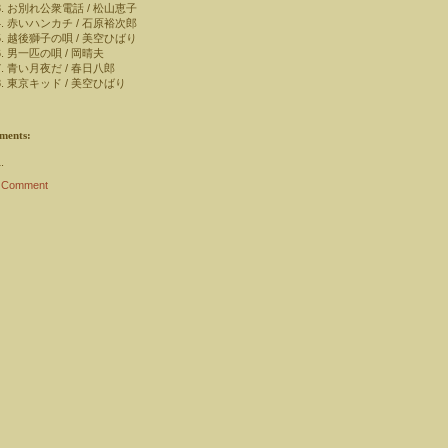
お別れ公衆電話 / 松山恵子
赤いハンカチ / 石原裕次郎
越後獅子の唄 / 美空ひばり
男一匹の唄 / 岡晴夫
青い月夜だ / 春日八郎
東京キッド / 美空ひばり
ments:
a Comment