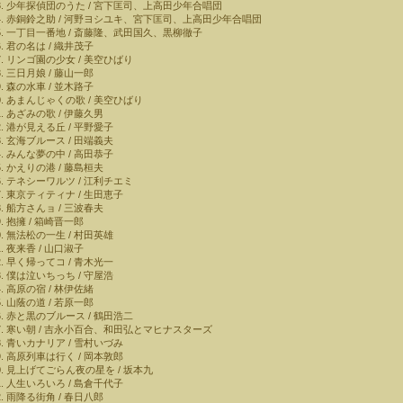
少年探偵団のうた / 宮下匡司、上高田少年合唱団
赤銅鈴之助 / 河野ヨシユキ、宮下匡司、上高田少年合唱団
一丁目一番地 / 斎藤隆、武田国久、黒柳徹子
君の名は / 織井茂子
リンゴ園の少女 / 美空ひばり
三日月娘 / 藤山一郎
森の水車 / 並木路子
あまんじゃくの歌 / 美空ひばり
あざみの歌 / 伊藤久男
港が見える丘 / 平野愛子
玄海ブルース / 田端義夫
みんな夢の中 / 高田恭子
かえりの港 / 藤島桓夫
テネシーワルツ / 江利チエミ
東京ティティナ / 生田恵子
船方さんョ / 三波春夫
抱擁 / 箱崎晋一郎
無法松の一生 / 村田英雄
夜来香 / 山口淑子
早く帰ってコ / 青木光一
僕は泣いちっち / 守屋浩
高原の宿 / 林伊佐緒
山蔭の道 / 若原一郎
赤と黒のブルース / 鶴田浩二
寒い朝 / 吉永小百合、和田弘とマヒナスターズ
青いカナリア / 雪村いづみ
高原列車は行く / 岡本敦郎
見上げてごらん夜の星を / 坂本九
人生いろいろ / 島倉千代子
雨降る街角 / 春日八郎