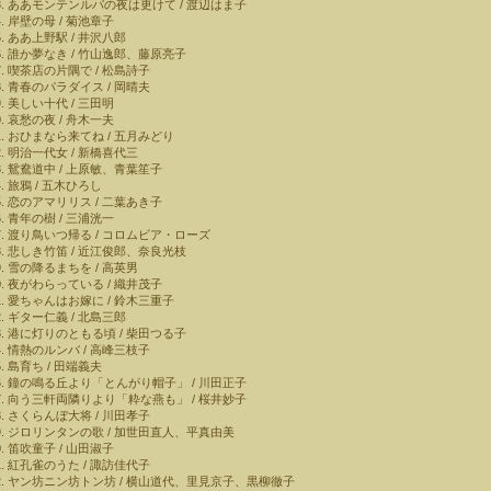
ああモンテンルパの夜は更けて / 渡辺はま子
岸壁の母 / 菊池章子
ああ上野駅 / 井沢八郎
誰か夢なき / 竹山逸郎、藤原亮子
喫茶店の片隅で / 松島詩子
青春のパラダイス / 岡晴夫
美しい十代 / 三田明
哀愁の夜 / 舟木一夫
おひまなら来てね / 五月みどり
明治一代女 / 新橋喜代三
鴛鴦道中 / 上原敏、青葉笙子
旅鴉 / 五木ひろし
恋のアマリリス / 二葉あき子
青年の樹 / 三浦洸一
渡り鳥いつ帰る / コロムビア・ローズ
悲しき竹笛 / 近江俊郎、奈良光枝
雪の降るまちを / 高英男
夜がわらっている / 織井茂子
愛ちゃんはお嫁に / 鈴木三重子
ギター仁義 / 北島三郎
港に灯りのともる頃 / 柴田つる子
情熱のルンバ / 高峰三枝子
島育ち / 田端義夫
鐘の鳴る丘より「とんがり帽子」 / 川田正子
向う三軒両隣りより「粋な燕も」 / 桜井妙子
さくらんぼ大将 / 川田孝子
ジロリンタンの歌 / 加世田直人、平真由美
笛吹童子 / 山田淑子
紅孔雀のうた / 諏訪佳代子
ヤン坊ニン坊トン坊 / 横山道代、里見京子、黒柳徹子