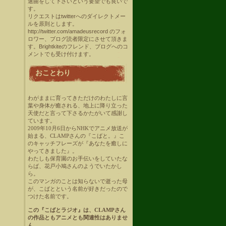
選曲をして下さいという要望でも良いで
す。
リクエストはtwitterへのダイレクトメー
ルを原則とします。
http://twitter.com/amadeusrecord のフォ
ロワー、ブログ読者限定にさせて頂きま
す。Brightkiteのフレンド、ブログへのコ
メントでも受け付けます。
おことわり
わがままに育ってきただけのわたしに言
葉や身体が癒される、地上に降り立った
天使だと言って下さるかたがいて感謝し
ています。
2009年10月6日からNHKでアニメ放送が
始まる、CLAMPさんの『こばと。』こ
のキャッチフレーズが『あなたを癒しに
やってきました』。
わたしも保育園のお手伝いをしていたな
らば、花戸小鳩さんのようでいたかし
ら。
このマンガのことは知らないで逝った母
が、こばとという名前が好きだったので
つけた名前です。
この『こばとラジオ』は、CLAMPさん
の作品ともアニメとも関連性はありませ
ん。