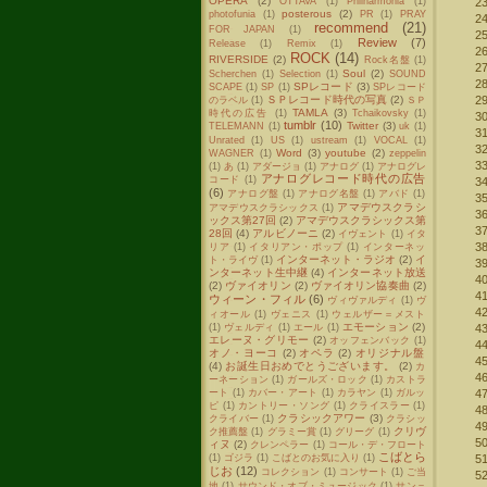
OPERA
(2)
OTTAVA
(1)
Philharmonia
(1)
posterous
(2)
photofunia
(1)
PR
(1)
PRAY
recommend
(21)
FOR JAPAN
(1)
Review
(7)
Release
(1)
Remix
(1)
ROCK
(14)
RIVERSIDE
(2)
Rock名盤
(1)
Soul
(2)
Scherchen
(1)
Selection
(1)
SOUND
SPレコード
(3)
SCAPE
(1)
SP
(1)
SPレコード
ＳＰレコード時代の写真
(2)
のラベル
(1)
ＳＰ
TAMLA
(3)
時代の広告
(1)
Tchaikovsky
(1)
tumblr
(10)
Twitter
(3)
TELEMANN
(1)
uk
(1)
Unrated
(1)
US
(1)
ustream
(1)
VOCAL
(1)
Word
(3)
youtube
(2)
WAGNER
(1)
zeppelin
(1)
あ
(1)
アダージョ
(1)
アナログ
(1)
アナログレ
アナログレコード時代の広告
コード
(1)
(6)
アナログ盤
(1)
アナログ名盤
(1)
アバド
(1)
アマデウスクラシ
アマデウスクラシックス
(1)
ックス第27回
(2)
アマデウスクラシックス第
28回
(4)
アルビノーニ
(2)
イヴェント
(1)
イタ
リア
(1)
イタリアン・ポップ
(1)
インターネッ
インターネット・ラジオ
(2)
イ
ト・ライヴ
(1)
ンターネット生中継
(4)
インターネット放送
(2)
ヴァイオリン
(2)
ヴァイオリン協奏曲
(2)
ウィーン・フィル
(6)
ヴィヴァルディ
(1)
ヴ
ィオール
(1)
ヴェニス
(1)
ウェルザー＝メスト
エモーション
(2)
(1)
ヴェルディ
(1)
エール
(1)
エレーヌ・グリモー
(2)
オッフェンバック
(1)
オノ・ヨーコ
(2)
オペラ
(2)
オリジナル盤
(4)
お誕生日おめでとうございます。
(2)
カ
ーネーション
(1)
ガールズ・ロック
(1)
カストラ
ート
(1)
カバー・アート
(1)
カラヤン
(1)
ガルッ
ピ
(1)
カントリー・ソング
(1)
クライスラー
(1)
クラシックアワー
(3)
クライバー
(1)
クラシッ
クリヴ
ク推薦盤
(1)
グラミー賞
(1)
グリーグ
(1)
ィヌ
(2)
クレンペラー
(1)
コール・デ・フロート
こばとら
(1)
ゴジラ
(1)
こばとのお気に入り
(1)
じお
(12)
コレクション
(1)
コンサート
(1)
ご当
地
(1)
サウンド・オブ・ミュージック
(1)
サン＝