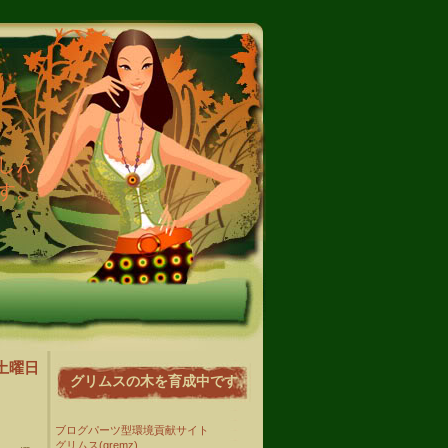
しん
す。
日土曜日
グリムスの木を育成中です
ブログパーツ型環境貢献サイト
グリムス(gremz)