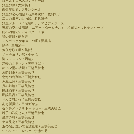
銀座九丁目水の上 / 神戸一郎
銀座の蝶 / 大津美子
西銀座駅前 / フランク永井
銀座の恋の物語 / 石原裕次郎、牧村旬子
二人の銀座 / 山内賢、和泉雅子
銀座ブルース / 松尾和子、マヒナスターズ
夜霧の空の終着港（エアー・ターミナル） / 和田弘とマヒナスターズ
雨の酒場で / ディック・ミネ
男の裏町 / 高倉健
チンガラホケキョーの唄 / 渥美清
踊子 / 三浦洸一
お俊恋歌 / 榎本美佐江
ノーチヨサン節 / 小林旭
港シャンソン / 岡晴夫
津軽のふるさと / 美空ひばり
赤い夕陽の故郷 / 三橋美智也
哀愁列車 / 三橋美智也
北海の終列車 / 三橋美智也
みれん峠 / 三橋美智也
月の峠路 / 三橋美智也
民謡酒場 / 三橋美智也
民謡風呂 / 三橋美智也
りんご村から / 三橋美智也
ああ新撰組 / 三橋美智也
センチメンタルトーキョー / 三橋美智也
岩手の和尚さん / 三橋美智也
星屑の町 / 三橋美智也
東京見物 / 三橋美智也
あの娘が泣いてる波止場 / 三橋美智也
シベリア・エレジー / 伊藤久男