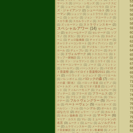
サーンス
(1)
ジーン・シモンズ
(1)
シェークスピ
ジャ
ア
(1)
シェーンベルク
(1)
シベリウス
(1)
ズ・ジャイアンツ
(2)
シューベルト
(3)
シュ
ーマン
(3)
シュッツ
(1)
シュトラウス
(1)
ジュリ
ーニ
(1)
ショパン
(1)
ジョン・マコーマック
(1)
スカラ座
(1)
スカルラッティ
(1)
スクリャービン
ストラヴィンスキー
(2)
(1)
ズッカーマン
(1)
スペシャルアワー
(14)
セーラームー
ン
(2)
セクシーなテープ
(1)
セレナーデ
(1)
ソプ
ラノ
(1)
ダカン
(1)
ダジャンクール
(1)
タルティ
ーニ
(1)
チェロ協奏曲
(1)
チャイコフスキー
(1)
チャリティーコンサート
(1)
ディアパソン
(1)
デ
ィヴェルティメント
(1)
デジタル・コンサート・
ホール
(1)
デュ＝プレ
(1)
デュフリー
(1)
テレマ
ドヴォルザーク
(4)
ン
(1)
トスカニーニ
(1)
ト
ラップ一家物語
(1)
トリスタンとイゾルデ
(1)
ド
レ
(1)
ドン・ジョヴァンニ
(1)
ニコライ
(1)
ニュ
ーイヤーコンサート
(1)
ノード
(1)
ノリントン
バイロイ
(1)
パールマン
(1)
バーンスタイン
(1)
ト音楽祭
(3)
バイロイト音楽祭2011
(3)
バッ
ハ
(2)
ハリウッド・レジェンド
(1)
バリエール
バロックの森
(7)
(1)
バレンボイム
(1)
バロッ
クの森《駅名》
(1)
バロック音楽
(1)
ピアノ
(1)
ビートルズ・メモ
(1)
ピリオド楽器
(1)
ヒンデミ
ット
(1)
フィルハーモニア
(1)
フォルクレー
(1)
ブラームス
(2)
プッチーニ
(1)
ブラーガ
(1)
ブ
ラヴェ
(1)
フランク
(1)
フランクール
(1)
ブルッ
フルトヴェングラー
(5)
クナー
(1)
プレート
ベートーヴェン
(5)
ル
(1)
ベルリオーズ
(1)
ヘンデル
(2)
ベルリン・フィル
(1)
ボールト
(1)
ほなたり
(2)
ポピュラー・ソング
(1)
ホルスト
マーラー
(6)
(1)
ホルン協奏曲
(1)
マーチ
(1)
ミュージシャンの
マリア・カラス
(1)
マレ
(1)
名言
(3)
ムソルグスキ
ムーティ
(1)
ムーレ
(1)
ー
(2)
ムラヴィンスキー
(1)
メーテルのクラシッ
ク音楽解説
(1)
メトロポリタン歌劇場
(1)
メンデ