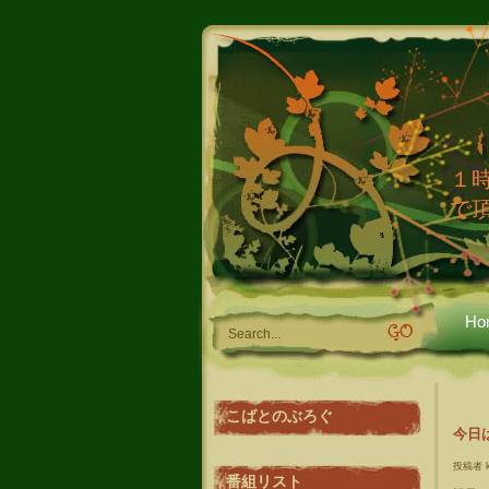
１
で
Ho
こばとのぶろぐ
今日は
投稿者 k
番組リスト