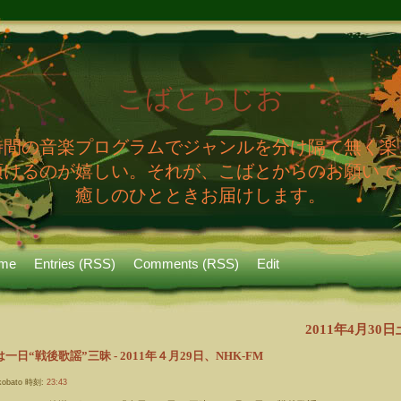
こばとらじお
時間の音楽プログラムでジャンルを分け隔て無く楽
頂けるのが嬉しい。それが、こばとからのお願いで
癒しのひとときお届けします。
me
Entries (RSS)
Comments (RSS)
Edit
2011年4月30
一日“戦後歌謡”三昧 - 2011年４月29日、NHK-FM
obato 時刻:
23:43