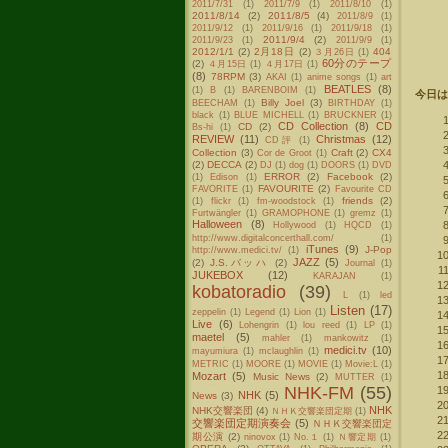
2011/7/31
(1)
2011/7/9
(1)
2011/8/10
(1)
2011/8/14
(2)
2011/8/5
(4)
2011/8/9
(1)
2011/9/12
(1)
2011/9/16
(1)
2011/9/18
(1)
2011/9/4
(2)
2011/9/23
(1)
2011/9/9
(1)
2012/1/1
(2)
2月18日
(2)
404
３月26日
(1)
60分のテープ
(2)
４月15日
(1)
４月17日
(1)
(8)
78RPM
(3)
AKAI
(1)
anime songs
(1)
art
BEATLES
(8)
(1)
B
(1)
BARENBOIM
(1)
今日は
Billy Joel
(3)
BEECHAM
(1)
BIRTHDAY
(1)
black
(1)
BLUE MICHELL
(1)
BRUCKNER
(1)
CD Collection
(8)
CD
CD
(2)
Bs-hi
(1)
REVIEW
(11)
Christmas
(12)
CD評
(1)
Collection
(3)
Craft
(2)
CX4
Cor de Groot
(1)
(2)
DECCA
(2)
DJ
(1)
dog
(1)
DOORS
(1)
DVD
ERROR
(2)
Facebook
(2)
(1)
Edison
(1)
FAVOURITE
(2)
FAVORITE
(1)
Favourite CD
friends
(2)
(1)
flickr
(1)
fm-woodstock
(1)
Furtwängler
(1)
GRAMOPHONE
(1)
gremz
(1)
Halloween
(8)
Hollywood
(1)
HQCD
(1)
http://www.digitalconcerthall.com/
(1)
iTunes
(9)
J-Pop
http://www.medici.tv/
(1)
JAZZ
(5)
(2)
J.S.バッハ
(2)
Journal
(1)
JUKEBOX
(12)
KARAJAN
(1)
kobatoradio
(39)
L
(1)
led
Listen
(17)
zeppelin
(1)
Legend
(1)
Lion
(1)
Live
(6)
Lohengrin
(1)
lou reed
(1)
LP
(1)
maetel
(5)
mahler
(1)
mankowitz
(1)
medici.tv
(10)
mayumiura
(1)
mclaughlin
(1)
METRIC
(1)
MOORE
(1)
MOVIE
(1)
Movie:L
(1)
Mozart
(5)
Music News
(2)
MUTTER
(1)
NHK-FM
(55)
NHK
(5)
News
(3)
NHK
NHK交響楽団
(4)
ＮＨＫ交響楽団定期
(1)
交響楽団定期演奏会
(5)
ＮＨＫ交響楽団定
期公演
(2)
ninovox
(1)
No.１
(1)
Ｎ響定期
(1)