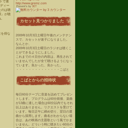
ストで選
http://www.gremz.com
ンディー
Present's by
3ET
たのは聴
唄」が聴
ね。
カセット見つかりました
むを得な
2009年10月3日土曜日午後のメンテナン
スで、カセットが迷子になりました。
なんとか、
2009年10月3日土曜日のラジオは聴くこ
とができるようにしました。
これまでの４日分の内容は、再生されて
いませんでしたが全て聴けるようになっ
ています。良かった、良かった。
・・・・・・・・・・・・・・こばと
こばとからの招待状
毎日60分テープに音楽を詰めてプレゼン
トします。プログラムは60分前後、楽曲
が13曲に達した場合は60分以内でもそれ
以上はありません。リクエストを受けて
います。毎日正午に締め切り、翌日の選
曲から採用します。曲名がわからない場
合は、あの映画の主題歌という風でかま
いません。どういう時に聴きたい60分の