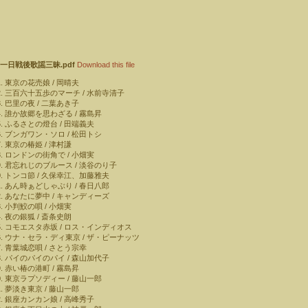
一日戦後歌謡三昧.pdf
Download this file
東京の花売娘 / 岡晴夫
三百六十五歩のマーチ / 水前寺清子
巴里の夜 / 二葉あき子
誰か故郷を思わざる / 霧島昇
ふるさとの燈台 / 田端義夫
ブンガワン・ソロ / 松田トシ
東京の椿姫 / 津村謙
ロンドンの街角で / 小畑実
君忘れじのブルース / 淡谷のり子
トンコ節 / 久保幸江、加藤雅夫
あん時ぁどしゃぶり / 春日八郎
あなたに夢中 / キャンディーズ
小判鮫の唄 / 小畑実
夜の銀狐 / 斎条史朗
コモエスタ赤坂 / ロス・インディオス
ウナ・セラ・ディ東京 / ザ・ピーナッツ
青葉城恋唄 / さとう宗幸
パイのパイのパイ / 森山加代子
赤い椿の港町 / 霧島昇
東京ラプソディー / 藤山一郎
夢淡き東京 / 藤山一郎
銀座カンカン娘 / 高峰秀子