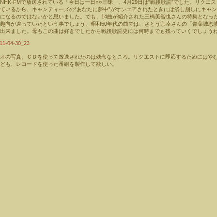
NHK-FMで放送されている「今日は一日○○三昧」。4月29日は“戦後歌謡”でした。リクエ
ているから、キャンディーズの“あなたに夢中”がオンエアされたときには済し崩しにキャ
になるのではないかと思いました。でも、14曲が紹介された三橋美智也さんの特集となっ
趣向が違っていたという事でしょう。昭和50年代の曲では、さとう宗幸さんの「青葉城恋
出来ました。母もこの曲は好きでしたから戦後歌謡史には何時までも残っていくでしょう
ジオの写真。ＣＤを使って放送されたのは残念なところ。リクエストに即応するためにはや
ども、レコードを使った番組を製作して欲しい。