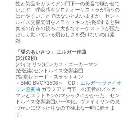
性と気品をガラミアン門下一の美音で聴かせて
います。呼吸感をソロとオーケストラが揃うの
はたやすいことではないと思いますが、セント
ルイス交響楽団をスラットキンが指揮すると独
奏者の存在の後ろに大きなオーケストラが慌た
だしく動いている煩わしさを受けないのは素
敵。
「愛のあいさつ」 エルガー作曲
(3分02秒)
(バイオリン)ピンカス・ズーカーマン
(管弦楽)セントルイス交響楽団
(指揮)レナード・スラットキン
＜BMG BVCY1506＞ CD：
エルガー:ヴァイオ
リン協奏曲
ガラミアン門下一の美音のズッカー
マンとスラトキンのマジックにかかった、セン
トルイス交響楽団が一体化。ヴァイオリンの息
づかいにぴったりなので極上な一時に酔えま
す。