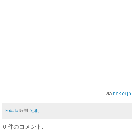
via
nhk.or.jp
kobato
時刻:
9:38
0 件のコメント: