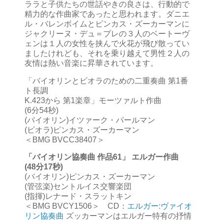
ララと子供たちの世話やきの良さは、行動的で
精力的な作曲家であったと思われます。ダニエ
ル・バレンボイムとピンカス・ズーカーマンに
ジャクリーヌ・デュ＝プレの３人のベートーヴ
ェンは１人の女性を挟んで火花が飛び散ってい
ましたけれども、それを乗り越えて男性２人の
友情は熱い音楽に昇華されています。
「バイオリンとビオラのための二重奏曲 第1番
ト長調
K.423から 第1楽章」モーツァルト作曲
(6分54秒)
(バイオリン)イツァーク・パールマン
(ビオラ)ピンカス・ズーカーマン
＜BMG BVCC38407＞
「バイオリン協奏曲 作品61」 エルガー作曲
(48分17秒)
(バイオリン)ピンカス・ズーカーマン
(管弦楽)セントルイス交響楽団
(指揮)レナード・スラットキン
＜BMG BVCY1506＞ CD：
エルガー:ヴァイオ
リン協奏曲
ズッカーマンはエルガー特有の抒情