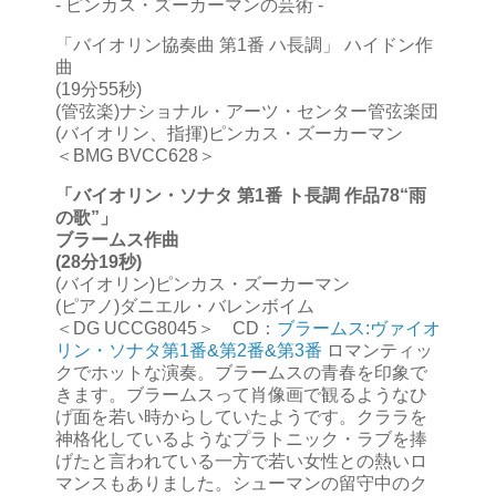
- ピンカス・ズーカーマンの芸術 -
「バイオリン協奏曲 第1番 ハ長調」 ハイドン作
曲
(19分55秒)
(管弦楽)ナショナル・アーツ・センター管弦楽団
(バイオリン、指揮)ピンカス・ズーカーマン
＜BMG BVCC628＞
「バイオリン・ソナタ 第1番 ト長調 作品78“雨
の歌”」
ブラームス作曲
(28分19秒)
(バイオリン)ピンカス・ズーカーマン
(ピアノ)ダニエル・バレンボイム
＜DG UCCG8045＞ CD：
ブラームス:ヴァイオ
リン・ソナタ第1番&第2番&第3番
ロマンティッ
クでホットな演奏。ブラームスの青春を印象で
きます。ブラームスって肖像画で観るようなひ
げ面を若い時からしていたようです。クララを
神格化しているようなプラトニック・ラブを捧
げたと言われている一方で若い女性との熱いロ
マンスもありました。シューマンの留守中のク