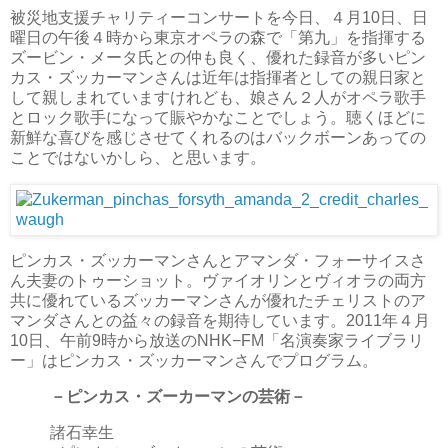
被災地支援チャリティーコンサートを今日、４月10日、日
曜日の午後４時から東京オペラの森で「第九」を指揮する
ズービン・メータ氏との仲も良く、優れた録音が多いピン
カス・ズッカーマンさんは近年は指揮者としての親日家と
して親しまれていますけれども、娘さん２人がオペラ歌手
とロック歌手になって賑やかなことでしょう。聴くほどに
新鮮な喜びを感じさせてくれるのはバックボーンあっての
ことではないかしら、と思います。
ピンカス・ズッカーマンさんとアマンダ・フォーサイスさ
ん夫妻のトゥーショット。ヴァイオリンとヴィオラの両方
共に優れているズッカーマンさんが優れたチェリストのア
マンダさんとの益々の録音を期待しています。2011年４月
10日、午前9時から放送のNHK−FM「名演奏家ライブラリ
ー」はピンカス・ズッカーマンさんでプログラム。
－ピンカス・ズーカーマンの芸術－
諸石幸生