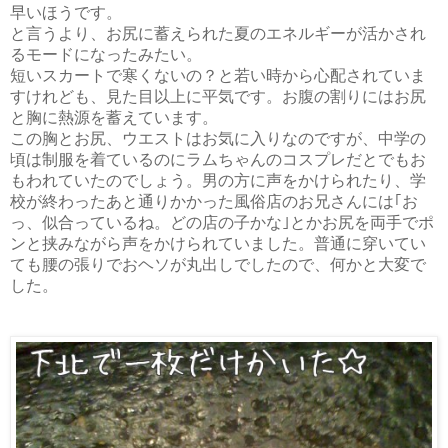
早いほうです。
と言うより、お尻に蓄えられた夏のエネルギーが活かされ
るモードになったみたい。
短いスカートで寒くないの？と若い時から心配されていま
すけれども、見た目以上に平気です。お腹の割りにはお尻
と胸に熱源を蓄えています。
この胸とお尻、ウエストはお気に入りなのですが、中学の
頃は制服を着ているのにラムちゃんのコスプレだとでもお
もわれていたのでしょう。男の方に声をかけられたり、学
校が終わったあと通りかかった風俗店のお兄さんには｢お
っ、似合っているね。どの店の子かな｣とかお尻を両手でポ
ンと挟みながら声をかけられていました。普通に穿いてい
ても腰の張りでおヘソが丸出しでしたので、何かと大変で
した。