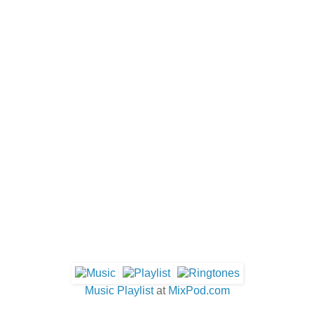
Music Playlist
at
MixPod.com