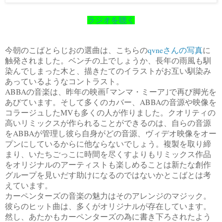
ラジオを聴く
今朝のこばとらじおの選曲は、こちらの
qvneさんの写真
に
触発されました。ベンチの上でしょうか、長年の雨風も馴
染んでしまった木と、描きたてのイラストがお互い馴染み
あっているようなコントラスト。
ABBAの音楽は、昨年の映画｢マンマ・ミーア｣で再び脚光を
あびています。そして多くのカバー、ABBAの音源や映像を
コラージュしたMVも多くの人が作りました。クオリティの
高いリミックスが作られることができるのは、自らの音源
をABBAが管理し彼ら自身がどの音源、ヴィデオ映像をオー
プンにしているからに他ならないでしょう。複製を取り締
まり、いたちごっこに時間を尽くすよりもリミックス作品
をオリジナルのアーティストも楽しめることは新たな創作
グループを見いだす助けになるのではないかとこばとは考
えています。
カーペンターズの音楽の魅力はそのアレンジのマジック。
彼らのヒット曲は、多くがオリジナルが存在しています。
然し、あたかもカーペンターズの為に書き下ろされたよう