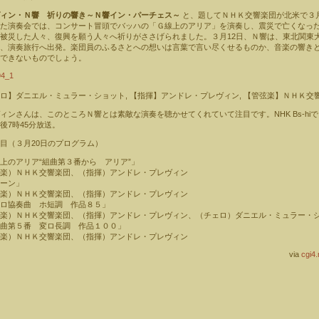
ィン・Ｎ響 祈りの響き～Ｎ響イン・パーチェス～
と、題してＮＨＫ交響楽団が北米で３月
った演奏会では、コンサート冒頭でバッハの「Ｇ線上のアリア」を演奏し、震災で亡くなっ
被災した人々、復興を願う人々へ祈りがささげられました。３月12日、Ｎ響は、東北関東
に、演奏旅行へ出発。楽団員のふるさとへの想いは言葉で言い尽くせるものか、音楽の響き
できないものでしょう。
ロ】ダニエル・ミュラー・ショット, 【指揮】アンドレ・プレヴィン, 【管弦楽】ＮＨＫ交
ィンさんは、このところＮ響とは素敵な演奏を聴かせてくれていて注目です。NHK Bs-hiで
後7時45分放送。
目（３月20日のプログラム）
上のアリア“組曲第３番から アリア”」
楽）ＮＨＫ交響楽団、（指揮）アンドレ・プレヴィン
ーン」
楽）ＮＨＫ交響楽団、（指揮）アンドレ・プレヴィン
ロ協奏曲 ホ短調 作品８５」
弦楽）ＮＨＫ交響楽団、（指揮）アンドレ・プレヴィン、（チェロ）ダニエル・ミュラー・
曲第５番 変ロ長調 作品１００」
楽）ＮＨＫ交響楽団、（指揮）アンドレ・プレヴィン
via
cgi4.