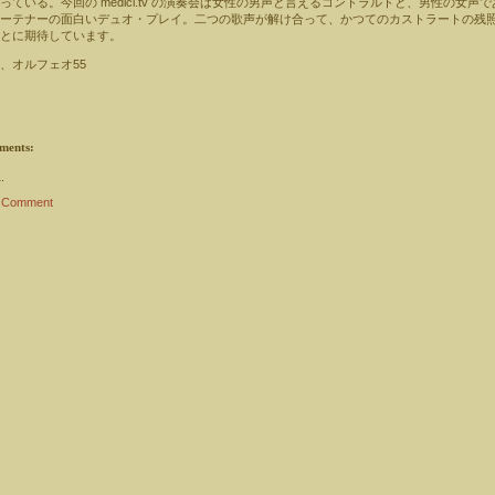
っている。今回の medici.tv の演奏会は女性の男声と言えるコントラルトと、男性の女声
ターテナーの面白いデュオ・プレイ。二つの歌声が解け合って、かつてのカストラートの残
とに期待しています。
、オルフェオ55
ments:
a Comment