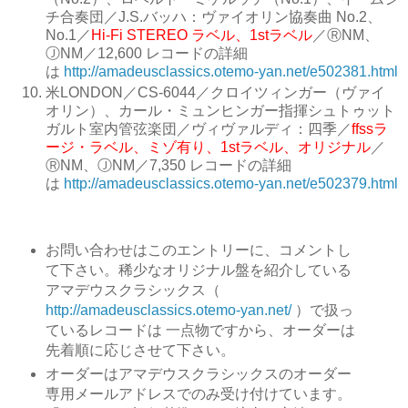
チ合奏団
／
J.S.バッハ：ヴァイオリン協奏曲 No.2、
No.1
／
Hi-Fi STEREO ラベル、1stラベル
／
ⓇNM、
ⒿNM
／
12,600 レコードの詳細
は
http://amadeusclassics.otemo-yan.net/e502381.html
米LONDON
／
CS-6044
／
クロイツィンガー（ヴァイ
オリン）、カール・ミュンヒンガー指揮シュトゥット
ガルト室内管弦楽団
／
ヴィヴァルディ：四季
／
ffssラ
ージ・ラベル、ミゾ有り、1stラベル、オリジナル
／
ⓇNM、ⒿNM
／
7,350 レコードの詳細
は
http://amadeusclassics.otemo-yan.net/e502379.html
お問い合わせはこのエントリーに、コメントし
て下さい。稀少なオリジナル盤を紹介している
アマデウスクラシックス（
http://amadeusclassics.otemo-yan.net/
）で扱っ
ているレコードは 一点物ですから、オーダーは
先着順に応じさせて下さい。
オーダーはアマデウスクラシックスのオーダー
専用メールアドレスでのみ受け付けています。