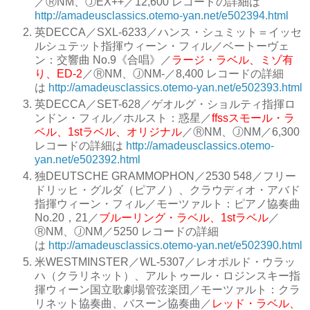
／
ⓇNM、ⒿEX++
／
12,600 レコードの詳細は
http://amadeusclassics.otemo-yan.net/e502394.html
英DECCA
／
SXL-6233
／
ハンス・シュミット＝イッセ
ルシュテット指揮ウィーン・フィル
／
ベートーヴェ
ン：交響曲 No.9《合唱》
／
ラージ・ラベル、ミゾ有
り、ED-2
／
ⓇNM、ⒿNM-
／
8,400 レコードの詳細
は
http://amadeusclassics.otemo-yan.net/e502393.html
英DECCA
／
SET-628
／
ゲオルグ・ショルティ指揮ロ
ンドン・フィル
／
ホルスト：惑星
／
ffssスモール・ラ
ベル、1stラベル、オリジナル
／
ⓇNM、ⒿNM
／
6,300
レコードの詳細は
http://amadeusclassics.otemo-
yan.net/e502392.html
独DEUTSCHE GRAMMOPHON
／
2530 548
／
フリー
ドリッヒ・グルダ（ピアノ）、クラウディオ・アバド
指揮ウィーン・フィル
／
モーツァルト：ピアノ協奏曲
No.20，21
／
ブルーリング・ラベル、1stラベル
／
ⓇNM、ⒿNM
／
5250 レコードの詳細
は
http://amadeusclassics.otemo-yan.net/e502390.html
米WESTMINSTER
／
WL-5307
／
レオポルド・ウラッ
ハ（クラリネット）、アルトゥール・ロジンスキー指
揮ウィーン国立歌劇場管弦楽団
／
モーツァルト：クラ
リネット協奏曲、バスーン協奏曲
／
レッド・ラベル、