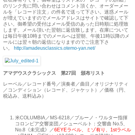
のリンク先に問い合わせはコメント頂くか、オーダーメー
ルを「レコード注文」の件名で送って下さい。迷惑メール
が増えていますのでメールアドレスはサイトで確認して下
さい。御希望の受付はメール受信のあった日時順に処理致
します。メール頂いた翌朝に返信致します。在庫について
は毎日午後10時までのメールへは翌朝、午後11時以降のメ
ールには翌々朝の返信になりますのでご注意下さ
い。
http://amadeusclassics.otemo-yan.net/
アマデウスクラシックス 第27回 頒布リスト
レーベル／レコード番号／演奏者／曲目／オリジナリティ
／コンディション（レコード、ジャケット）／価格（円、
税込み、送料込み）
米COLUMBIA
／
MS-6218
／
ブルーノ・ワルター指揮
コロンビア交響楽団
／
シューベルト：交響曲 No.5、
No.8《未完成》
／
6EYEラベル、ミゾ有り、1stラベル