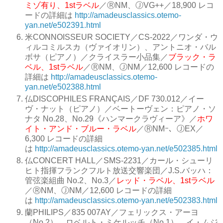
ミゾ有り、1stラベル
／
ⓇNM、ⒿVG++
／
18,900 レコ
ードの詳細は
http://amadeusclassics.otemo-
yan.net/e502391.html
米CONNOISSEUR SOCIETY
／
CS-2022
／
ワンダ・ウ
ィルコミルスカ（ヴァイオリン）、アントニオ・バル
ボサ（ピアノ）
／
クライスラー小品集
／
ブラック・ラ
ベル、1stラベル
／
ⓇNM、ⒿNM
／
12,600 レコードの
詳細は
http://amadeusclassics.otemo-
yan.net/e502388.html
仏DISCOPHILES
FRANÇAIS
／
DF 730.012
／
イー
ヴ・ナット（ピアノ）
／
ベートーヴェン：ピアノ・ソ
ナタ No.28、No.29《ハンマークラヴィーア》
／
ホワ
イト・アンド・ブルー・ラベル
／
ⓇNMｰ、ⒿEX
／
6,300 レコードの詳細
は
http://amadeusclassics.otemo-yan.net/e502385.html
仏CONCERT HALL
／
SMS-2231
／
カール・シューリ
ヒト指揮フランクフルト放送交響楽団
／
J.S.バッハ：
管弦楽組曲 No.2、No.3
／
レッド・ラベル、1stラベル
／
ⓇNM、ⒿNM
／
12,600 レコードの詳細
は
http://amadeusclassics.otemo-yan.net/e502383.html
蘭PHILIPS
／
835 007AY
／
フェリックス・アーヨ
（No.2）、ロベルト・ミケルッチ（No.1）、イ・ムジ